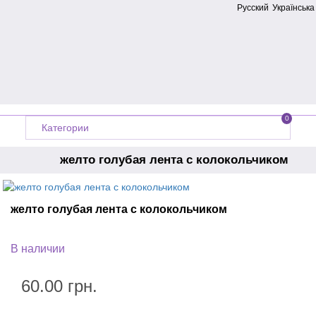
Русский
Українська
0
Категории
желто голубая лента с колокольчиком
Главная
Производитель
Украина
желто голубая лента с колокольчиком
Ленты на выпускной
Колокольчики на выпускной
В наличии
60.00 грн.