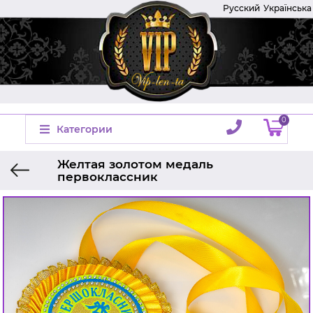
Русский
Українська
0
Категории
Желтая золотом медаль
первоклассник
Главная
Производитель
Украина
Медали на выпускной
Медали для первоклассников