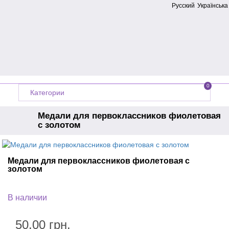
Русский
Українська
0
Категории
Медали для первоклассников фиолетовая
с золотом
Главная
Производитель
Украина
Медали для первоклассников фиолетовая с
Медали на выпускной
Медали для первоклассников
золотом
В наличии
50.00 грн.