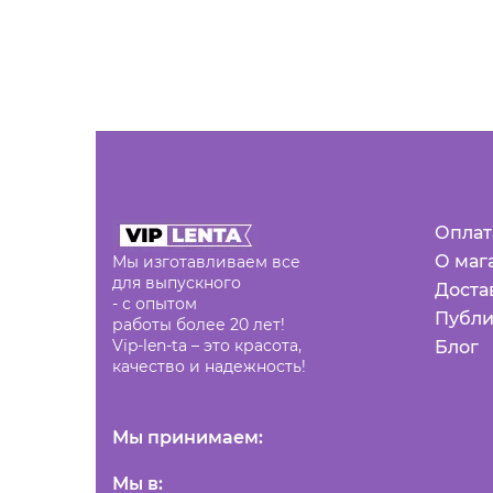
Оплат
О маг
Мы изготавливаем все
для выпускного
Доста
- с опытом
Публи
работы более 20 лет!
Vip-len-ta – это красота,
Блог
качество и надежность!
Мы принимаем:
Мы в: