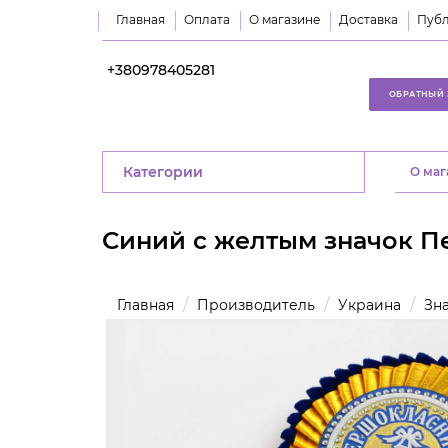
Главная
Оплата
О магазине
Доставка
Публ
+380978405281
ОБРАТНЫЙ 
Категории
O маг
Синий с желтым значок П
Главная
Производитель
Украина
Зн