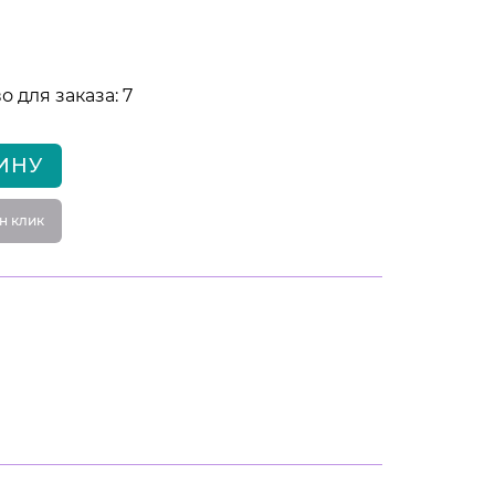
 для заказа: 7
ИНУ
н клик