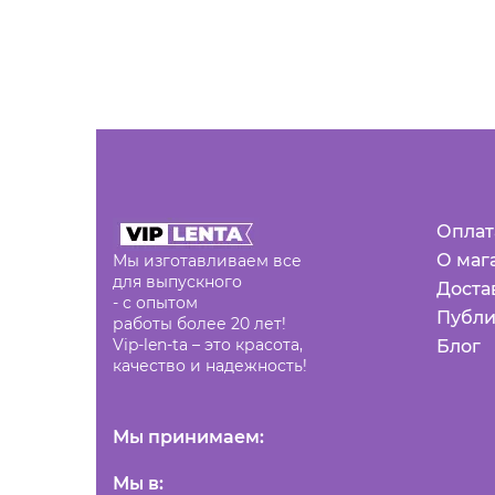
Оплат
О маг
Мы изготавливаем все
для выпускного
Доста
- с опытом
Публи
работы более 20 лет!
Vip-len-ta – это красота,
Блог
качество и надежность!
Мы принимаем:
Мы в: