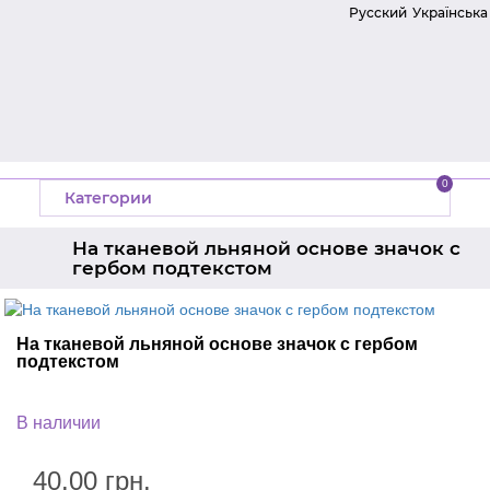
Русский
Українська
0
Категории
На тканевой льняной основе значок с
гербом подтекстом
Главная
Производитель
Украина
На тканевой льняной основе значок с гербом
Значки выпускникам
Значки на заказ
подтекстом
В наличии
40.00 грн.