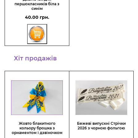
першокласників біла з
синім
40.00 грн.
Хіт продажів
Жовто блакитного
Бежеві випускні Стрічки
кольору брошка з
2026 з чорною фольгою
орнаментом і дзвіночком