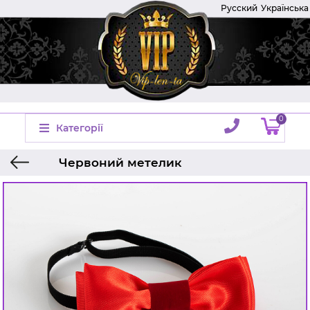
Русский
Українська
0
Категорії
Червоний метелик
Головна
Виробник
Украина
Метелики