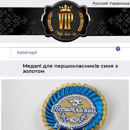
Русский
Українська
0
Категорії
Медалі для першокласників синя з
золотом
Головна
Медалі на випускний
Медалі для першокласників