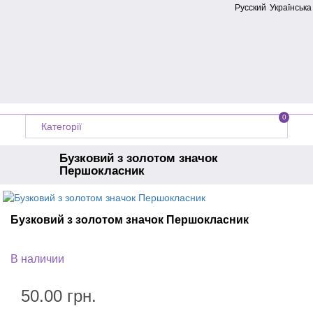
Русский
Українська
0
Категорії
Бузковий з золотом значок
Першокласник
Головна
Значки випускникам
Бузковий з золотом значок Першокласник
Значки для першокласників
В наличии
50.00 грн.