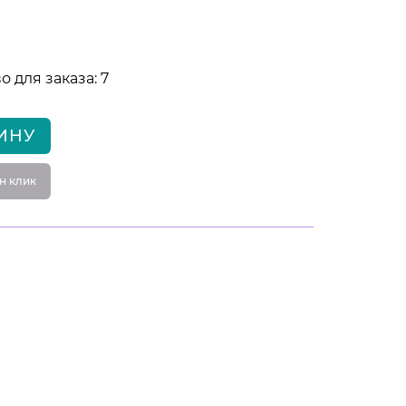
 для заказа: 7
ИНУ
н клик