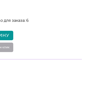
 для заказа: 6
ИНУ
н клик