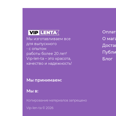
Оплат
О маг
Мы изготавливаем все
для выпускного
Доста
- с опытом
Публи
работы более 20 лет!
Vip-len-ta – это красота,
Блог
качество и надежность!
Мы принимаем:
Мы в:
Копирование материалов запрещено
Vip-len-ta © 2026