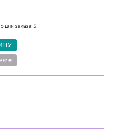
 для заказа: 5
ИНУ
н клик