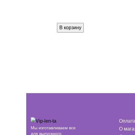
В корзину
Оплат
Мы изготавливаем все
О мага
для выпускного