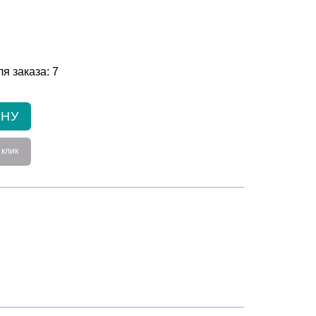
я заказа: 7
ИНУ
 клик