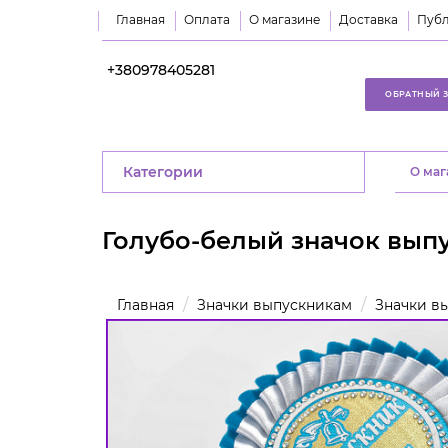
Главная
Оплата
О магазине
Доставка
Публ
+380978405281
ОБРАТНЫЙ 
Категории
O маг
Голубо-белый значок выпу
Главная
Значки выпускникам
Значки вы