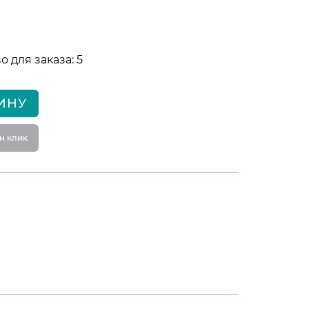
 для заказа: 5
ИНУ
н клик