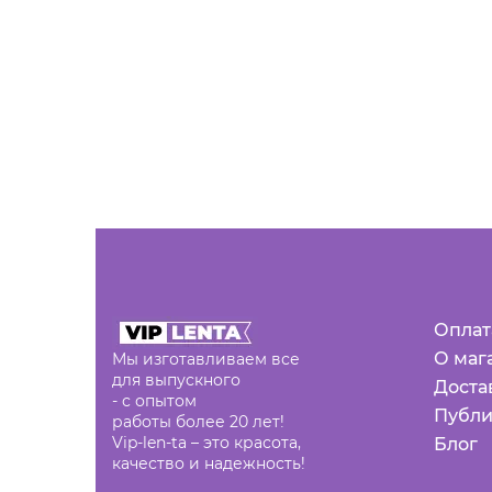
Оплат
О маг
Мы изготавливаем все
для выпускного
Доста
- с опытом
Публи
работы более 20 лет!
Vip-len-ta – это красота,
Блог
качество и надежность!