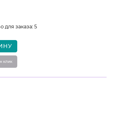
 для заказа: 5
ИНУ
н клик