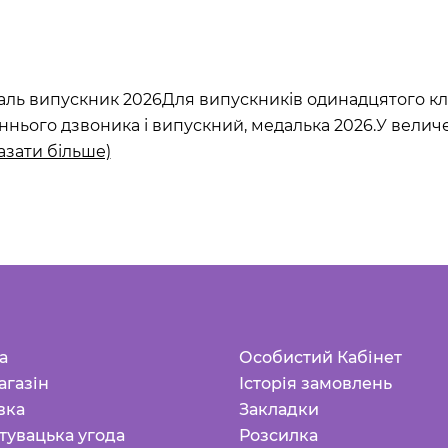
ль випускник 2026Для випускників одинадцятого кла
ннього дзвоника і випускний, медалька 2026.У величе
азати більше)
а
Особистий Кабінет
агазін
Історія замовлень
вка
Закладки
тувацька угода
Розсилка