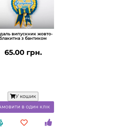
даль випускник жовто-
блакитна з бантиком
65.00 грн.
У кошик
АМОВИТИ В ОДИН КЛIК