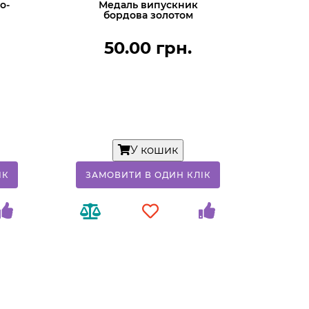
о-
Медаль випускник
бордова золотом
50.00 грн.
У кошик
IК
ЗАМОВИТИ В ОДИН КЛIК