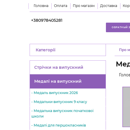
Головна
Оплата
Про магазін
Доставка
Кор
+380978405281
ОБРАТНЫЙ 
Категорії
Про м
Мед
Стрічки на випускний
Голо
Медалі на випускний
- Медаль випускник 2026
- Медальки випускник 9 класу
- Медалька випускник початкової
школи
- Медалі для першокласників