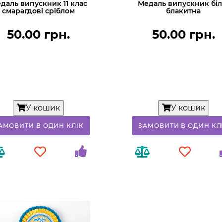
даль випускник 11 клас
Медаль випускник біл
смарагдові сріблом
блакитна
50.00 грн.
50.00 грн.
У кошик
У кошик
АМОВИТИ В ОДИН КЛIК
ЗАМОВИТИ В ОДИН КЛ