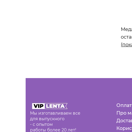
Меда
оста
(пок
Оплат
Про м
Мы изготавливаем все
для выпускного
Доста
- с опытом
Корис
работы более 20 лет!